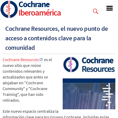
Cochrane
Skip
to
Iberoamérica
main
content
Cochrane Resources, el nuevo punto de
acceso a contenidos clave para la
comunidad
Cochrane Resources
es el
nuevo sitio que reúne
contenidos relevantes y
actualizados que antes se
alojaban en "Cochrane
Community" y "Cochrane
Training", que han sido
retirados.
Este nuevo espacio centraliza la
información clave para los Grupos Cochrane, incluidas guías,