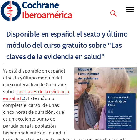
Cochrane
Skip
to
Iberoamérica
main
content
Disponible en español el sexto y último
módulo del curso gratuito sobre "Las
claves de la evidencia en salud"
Ya está disponible en español
el sexto y último módulo del
curso interactivo de Cochrane
sobre
Las claves de la evidencia
en salud
. Este módulo
completa el curso, de unas
cinco horas de duración, que
es un excelente punto de
partida para la población
hispanohablante de entender
la medicina basada en la evidencia, los ensayos clínicos y la