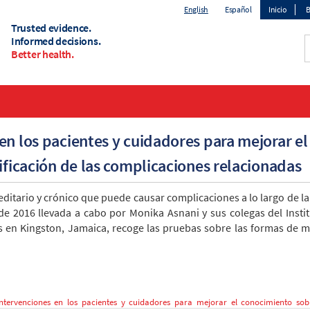
English
Español
Inicio
B
Trusted evidence.
Top
Informed decisions.
Better health.
menu
en los pacientes y cuidadores para mejorar el
tificación de las complicaciones relacionadas
editario y crónico que puede causar complicaciones a lo largo de la
e 2016 llevada a cabo por Monika Asnani y sus colegas del Instit
as en Kingston, Jamaica, recoge las pruebas sobre las formas de 
ntervenciones en los pacientes y cuidadores para mejorar el conocimiento sobre