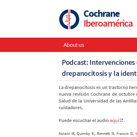
Skip
to
Cochrane
main
Iberoamérica
content
About us
Main
Podcast: Intervenciones 
navigation
drepanocitosis y la iden
La drepanocitosis es un trastorno her
nueva revisión Cochrane de octubre d
Salud de la Universidad de las Antill
cuidadores.
Puede escuchar el audio
aquí
.
Asnani M, Quimby K, Bennett N, Francis D.
I