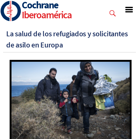
Cochrane
Skip
to
Iberoamérica
main
content
La salud de los refugiados y solicitantes
de asilo en Europa