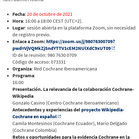
Fecha
:
20 de octubre de 2021
Hora
: 16:00 a 18:00 CEST (UTC+2).
Lugar
: sesión abierta en la plataforma Zoom, sin necesidad
de registro previo.
Enlace a Zoom:
https://zoom.us/j/98076300709?
pwd=VjVQMkZjSndYTTV1cEM2NUlXdC9xUT09
ID de la reunión: 980 7630 0709
Código de acceso: 073331
Organiza
: Red Cochrane Iberoamericana
Programa
:
16:00
Presentación. La relevancia de la colaboración Cochrane-
Wikipedia
Gonzalo Casino (Centro Cochrane Iberoamericano)
Antecedentes y experiencias del
proyecto Wikipedia-
Cochrane en español
Camila Montesinos (Cochrane Ecuador), Mario Delgado
(Cochrane Colombia)
Retos y oportunidades para la evidencia Cochrane en la