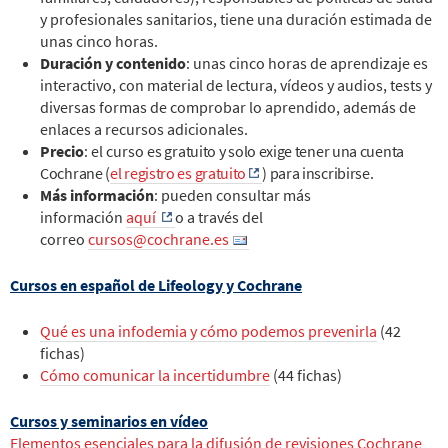
y profesionales sanitarios, tiene una duración estimada de
unas cinco horas.
Duración y contenido
: unas cinco horas de aprendizaje es
interactivo, con material de lectura, vídeos y audios, tests y
diversas formas de comprobar lo aprendido, además de
enlaces a recursos adicionales.
Precio
: el curso e
s gratuito y solo exige tener una cuenta
Cochrane (
el registro es gratuito
) para inscribirse.
Más información
: pueden consultar más
información
aquí
o a través del
correo
cursos@cochrane.es
Cursos en español de Lifeology y Cochrane
Qué es una infodemia y cómo podemos prevenirla
(42
fichas)
Cómo comunicar la incertidumbre
(44 fichas)
Cursos y seminarios en vídeo
Elementos esenciales para la difusión de revisiones Cochrane