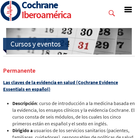
Cochrane
Skip
to
Iberoamérica
main
content
Permanente
Las claves de la evidencia en salud (Cochrane Evidence
Essentials en español)
Descripción
: curso de introducción a la medicina basada en
la evidencia, los ensayos clínicos y la evidencia Cochrane.
El
curso consta de seis módulos, de los cuales los cinco
primeros están en español y el sexto en inglés.
Dirigido a
usuarios de los servicios sanitarios (pacientes,
familiares, cuidadores), responsables de políticas de salud