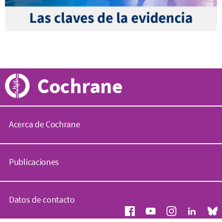
Cochrane
Acerca de Cochrane
C
o
Publicaciones
c
h
r
B
a
i
Datos de contacto
n
b
e
l