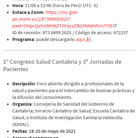
Hora
: 11:00 a 12:40 (hora de Perú: UTC -5)
Enlace a Zoom
:
https://ins-gob-
pe.zoom.us/j/87368992625?
pwd=OHpsQzhGMHNZT0FqczZBd3NHdVhnUT09
ID de reunión: 873 6899 2625 / Código de acceso: 472237
Programa
: puede descargarlo
aquí
.
1º Congreso Salud Cantabria y 3ª Jornadas de
Pacientes
Decripción
: Foro abierto dirigido a profesionales de la
salud y pacientes para el intercambio de buenas prácticas y
la difusión del conocimiento.
Organiza
: Consejería de Sanidad del Gobierno de
Cantabria; Servicio Cántabro de Salud; Escuela Cántabra de
Salud, e Instituto de Investigación Sanitaria Valdecilla
(IDIVAL).
Fechas
:
18-20 de mayo de 2021
Acceso al congreso en