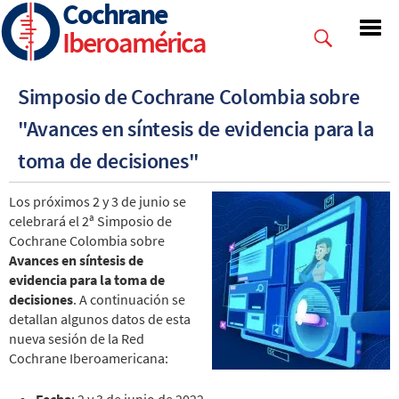
Cochrane
Skip
to
Iberoamérica
main
content
Simposio de Cochrane Colombia sobre
"Avances en síntesis de evidencia para la
toma de decisiones"
Los próximos 2 y 3 de junio se
celebrará el 2ª Simposio de
Cochrane Colombia sobre
Avances en síntesis de
evidencia para la toma de
decisiones
. A continuación se
detallan algunos datos de esta
nueva sesión de la Red
Cochrane Iberoamericana:
Fecha
: 2 y 3 de junio de 2022