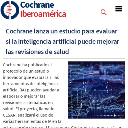
Cochrane
Skip
to
Iberoamérica
main
content
Cochrane lanza un estudio para evaluar
si la inteligencia artificial puede mejorar
las revisiones de salud
Cochrane ha publicado el
protocolo de un estudio
innovador que evaluará si las
herramientas de inteligencia
artificial (IA) pueden ayudar a
elaborar o mejorar las
revisiones sistemáticas en
salud. El proyecto, llamado
CESAR, analizará el uso de
varias herramientas de IA en la
actualización de unas 15 revisiones Cochrane y comparará sus