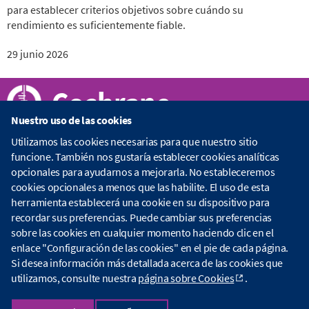
para establecer criterios objetivos sobre cuándo su
rendimiento es suficientemente fiable.
29 junio 2026
Cochrane
Nuestro uso de las cookies
Utilizamos las cookies necesarias para que nuestro sitio
Acerca de Cochrane
funcione. También nos gustaría establecer cookies analíticas
opcionales para ayudarnos a mejorarla. No estableceremos
cookies opcionales a menos que las habilite. El uso de esta
C
herramienta establecerá una cookie en su dispositivo para
o
Publicaciones
c
recordar sus preferencias. Puede cambiar sus preferencias
h
sobre las cookies en cualquier momento haciendo clic en el
r
B
enlace "Configuración de las cookies" en el pie de cada página.
a
i
Datos de contacto
Si desea información más detallada acerca de las cookies que
n
b
utilizamos, consulte nuestra
página sobre Cookies
.
e
l
.
i
C
Copyright © 2026 The Cochrane Collaboration
o
o