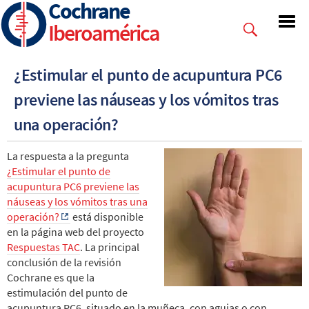
Cochrane
Skip
to
Iberoamérica
main
content
¿Estimular el punto de acupuntura PC6
previene las náuseas y los vómitos tras
una operación?
La respuesta a la pregunta
¿Estimular el punto de
acupuntura PC6 previene las
náuseas y los vómitos tras una
operación?
está disponible
en la página web del proyecto
Respuestas TAC
. La principal
conclusión de la revisión
Cochrane es que la
estimulación del punto de
acupuntura PC6, situado en la muñeca, con agujas o con