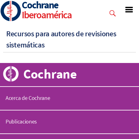
Cochrane
Skip
to
Iberoamérica
main
content
Recursos para autores de revisiones
sistemáticas
Cochrane
Acerca de Cochrane
C
o
Publicaciones
c
h
r
B