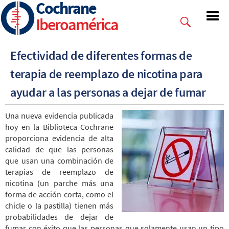
Cochrane
Skip
to
Iberoamérica
main
content
Efectividad de diferentes formas de
terapia de reemplazo de nicotina para
ayudar a las personas a dejar de fumar
Una nueva evidencia publicada
hoy en la Biblioteca Cochrane
proporciona evidencia de alta
calidad de que las personas
que usan una combinación de
terapias de reemplazo de
nicotina (un parche más una
forma de acción corta, como el
chicle o la pastilla) tienen más
probabilidades de dejar de
fumar con éxito que las personas que solamente usan un tipo