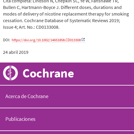
Cita completa:
Lindson N, Chepkin SC, Ye W, Fanshawe TR,
Bullen C, Hartmann-Boyce J. Different doses, durations and
modes of delivery of nicotine replacement therapy for smoking
cessation.
Cochrane Database of Systematic Reviews
2019;
Issue 4; Art. No.: CD0133008.
DOI:
https://doi.org/10.1002/14651858.CD013308
24 abril 2019
Cochrane
Acerca de Cochrane
C
o
Publicaciones
c
h