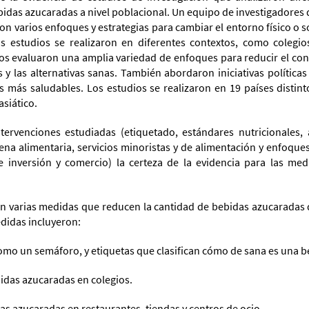
idas azucaradas a nivel poblacional. Un equipo de investigadores 
on varios enfoques y estrategias para cambiar el entorno físico o 
 estudios se realizaron en diferentes contextos, como colegios,
ios evaluaron una amplia variedad de enfoques para reducir el co
s y las alternativas sanas. También abordaron iniciativas polític
 más saludables. Los estudios se realizaron en 19 países distint
asiático.
tervenciones estudiadas (etiquetado, estándares nutricionales
dena alimentaria, servicios minoristas y de alimentación y enfoqu
de inversión y comercio) la certeza de la evidencia para las me
ron varias medidas que reducen la cantidad de bebidas azucaradas
edidas incluyeron:
o un semáforo, y etiquetas que clasifican cómo de sana es una be
das azucaradas en colegios.
azucaradas en restaurantes, tiendas y centros de ocio.