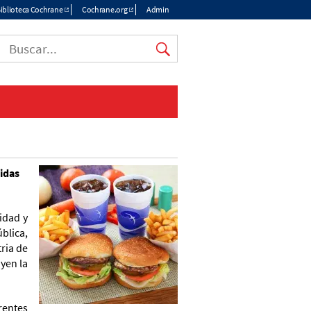
iblioteca Cochrane
Cochrane.org
Admin
idas
idad y
blica,
ria de
oyen la
rentes