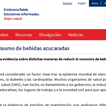
Español
English
Inicio
B
Evidencia fiable.
Top
Decisiones informadas.
Mejor salud.
menu
entos
Recursos
Divulgación
Noticias
onsumo de bebidas azucaradas
a evidencia sobre distintas maneras de reducir el consumo de beb
tá considerado un factor clave tras la epidemia mundial de obes
les, la diabetes y las cardiopatías. Muchos organismos de salud pú
a Salud (OMS), han hecho un llamamiento a los gobiernos, la indust
educativas, los lugares de trabajo y a la sociedad civil para que ap
 la evidencia de estudios de investigación que analizaron dife