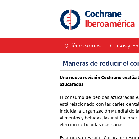
Skip
to
Cochrane
main
Iberoamérica
content
Quiénes somos
Cursos y ev
Main
Maneras de reducir el c
navigation
Una nueva revisión Cochrane evalúa l
azucaradas
El consumo de bebidas azucaradas es
está relacionado con las caries denta
incluida la Organización Mundial de l
alimentos y bebidas, las instituciones 
elección de bebidas más sanas.
Esta nueva revisión Cochrane resume