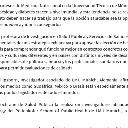
 profesor de Medicina Nutricional en la Universidad Técnica de Mún
esidad y diabetes crecen a nivel mundial y esta tendencia no se reve
reto deben hacer su trabajo para que la opción saludable
se
a
la op
ue pueden ayudar a conseguirlo».
s, profesora de Investigación en Salud Pública y Servicios de Salud
entales de una estrategia exhaustiva para apoyar la elección de be
s para comprender qué funciona mejor en contextos concretos com
 y culturales diferentes y en países con distintos niveles de des
sponsables de política sanitaria y los profesionales sanitarios qu
para permitir evaluaciones de calidad».
Philipsborn, investigador asociado de LMU Munich, Alemania, af
sos medios como Sudáfrica, México o Brasil están especialmente 
as por los legisladores de todo el mundo».
chrane de Salud Pública la realizaron investigadores afiliados
ogy del Pettenkofer School of Public Health de LMU Munich, la 