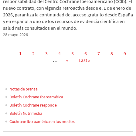
responsabilidad del Centro Cochrane Iberoamericano (CCIb). El
nuevo contrato, con vigencia retroactiva desde el 1 de enero de
2026, garantiza la continuidad del acceso gratuito desde España
y en español a uno de los recursos de evidencia científica en
salud más consultados en el mundo.
28 mayo 2026
Current
1
Página
2
Página
3
Página
4
Página
5
Página
6
Página
7
Página
8
Págin
9
page
…
Next
››
Last
Last »
Pagination
page
page
Notas de prensa
Main
Boletín Cochrane Iberoamérica
Boletín Cochrane responde
navigation
Boletín Nutrimedia
Cochrane Iberoamérica en los medios