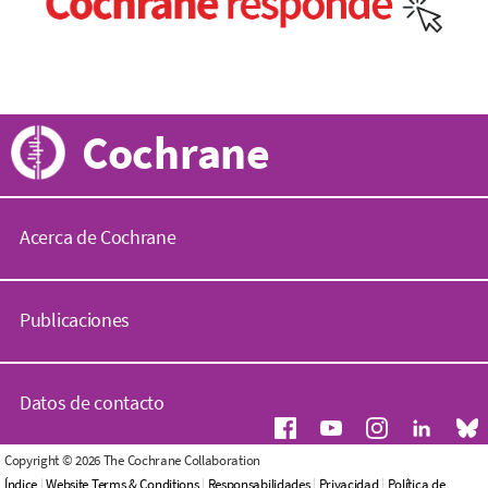
Cochrane
Acerca de Cochrane
C
o
Publicaciones
c
h
r
B
a
i
Datos de contacto
n
b
e
l
.
i
C
Copyright © 2026 The Cochrane Collaboration
o
o
o
Índice
|
Website Terms & Conditions
|
Responsabilidades
|
Privacidad
|
Política de