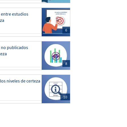
d entre estudios
eza
6
 no publicados
teza
8
los niveles de certeza
10