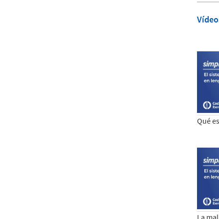
Vídeo
Qué es
La mal