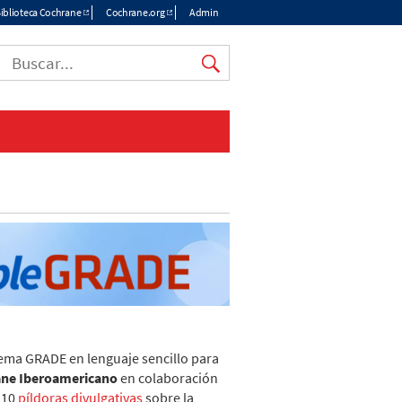
iblioteca Cochrane
Cochrane.org
Admin
tema GRADE en lenguaje sencillo para
ane Iberoamericano
en colaboración
e 10
píldoras divulgativas
sobre la