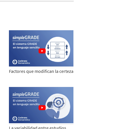
Factores que modifican la certeza
La variabilidad entre estudios