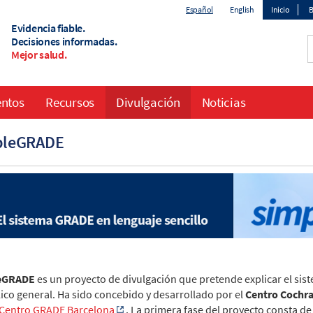
Español
English
Inicio
B
Evidencia fiable.
Top
Decisiones informadas.
Mejor salud.
menu
entos
Recursos
Divulgación
Noticias
pleGRADE
eGRADE
es un proyecto de divulgación que pretende explicar el sis
lico general. Ha sido concebido y desarrollado por el
Centro Cochr
Centro GRADE Barcelona
. La primera fase del proyecto consta d