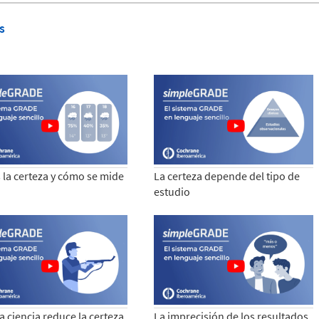
s
 la certeza y cómo se mide
La certeza depende del tipo de
estudio
a ciencia reduce la certeza
La imprecisión de los resultados