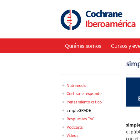
Skip
to
Cochrane
main
Iberoamérica
content
Quiénes somos
Cursos y ev
Main
sim
navigation
Nutrimedia
Main
Cochrane responde
Pensamiento crítico
navigation
simpleGRADE
Respuestas TAC
simpl
Podcasts
el púb
Vídeos
con el