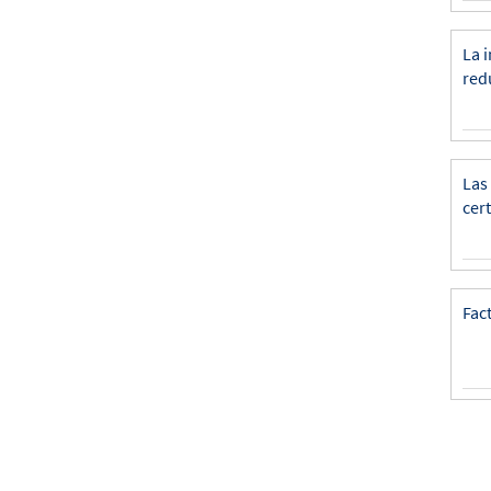
La 
red
Las
cer
Fac