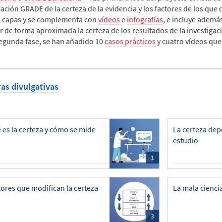
icación GRADE de la certeza de la evidencia y los factores de los qu
s capas y se complementa con
vídeos
e
infografías
, e incluye adem
r de forma aproximada la certeza de los resultados de la investigac
segunda fase, se han añadido 10
casos prácticos
y cuatro vídeos que
ras divulgativas
 es la certeza y cómo se mide
La certeza dep
estudio
1
tores que modifican la certeza
La mala cienci
3