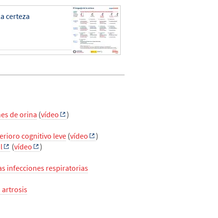
la certeza
nes de orina
(
vídeo
)
erioro cognitivo leve
(
vídeo
)
l
(
vídeo
)
as infecciones respiratorias
 artrosis