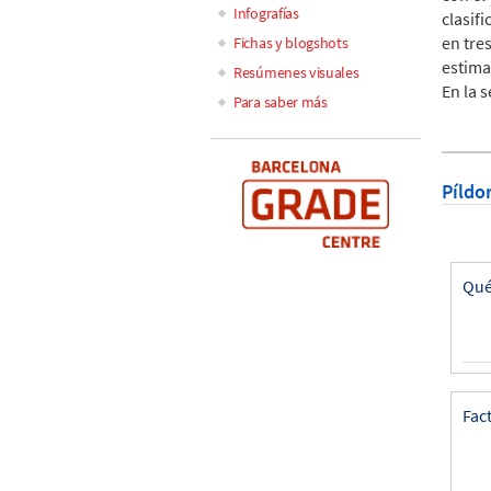
Infografías
clasif
en tre
Fichas y blogshots
estima
Resúmenes visuales
En la 
Para saber más
Píldo
Qué
Fac