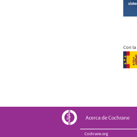
Con la
C
Acerca de Cochrane
o
Cochrane.org