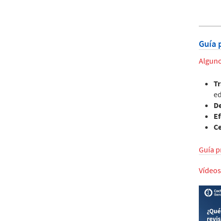
Guía 
Alguno
T
ed
D
E
C
Guía p
Vídeos