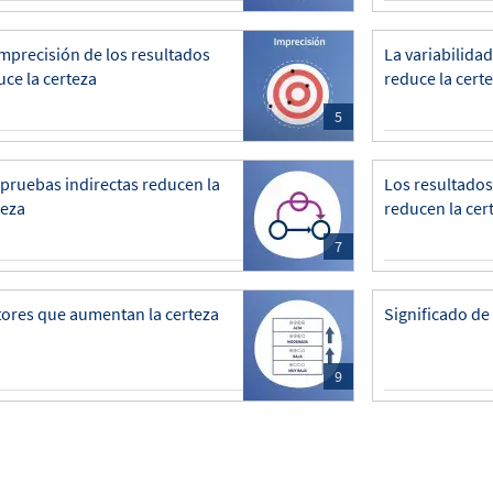
imprecisión de los resultados
La variabilida
uce la certeza
reduce la cert
5
 pruebas indirectas reducen la
Los resultados
teza
reducen la cer
7
tores que aumentan la certeza
Significado de 
9